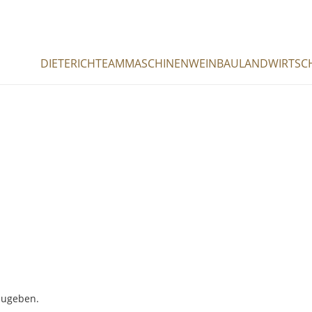
DIETERICH
TEAM
MASCHINEN
WEINBAU
LANDWIRTSC
zugeben.